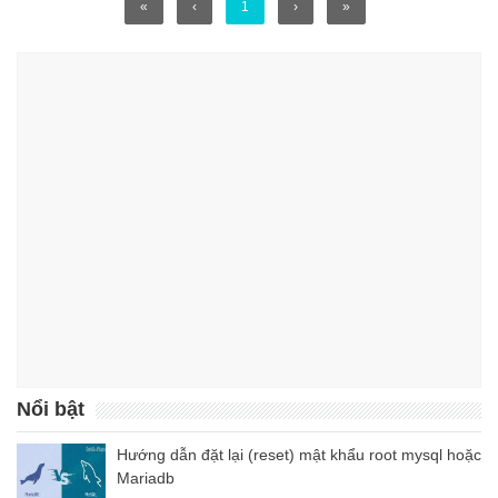
«
‹
1
›
»
Nổi bật
Hướng dẫn đặt lại (reset) mật khẩu root mysql hoặc
Mariadb