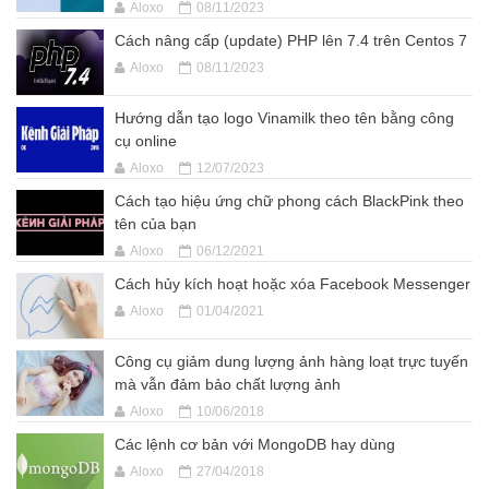
Aloxo
08/11/2023
Cách nâng cấp (update) PHP lên 7.4 trên Centos 7
Aloxo
08/11/2023
Hướng dẫn tạo logo Vinamilk theo tên bằng công
cụ online
Aloxo
12/07/2023
Cách tạo hiệu ứng chữ phong cách BlackPink theo
tên của bạn
Aloxo
06/12/2021
Cách hủy kích hoạt hoặc xóa Facebook Messenger
Aloxo
01/04/2021
Công cụ giảm dung lượng ảnh hàng loạt trực tuyến
mà vẫn đảm bảo chất lượng ảnh
Aloxo
10/06/2018
Các lệnh cơ bản với MongoDB hay dùng
Aloxo
27/04/2018