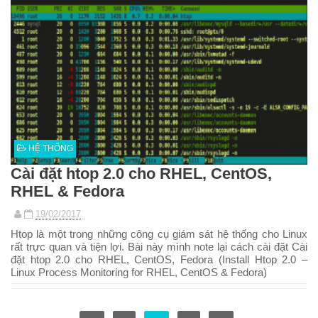
HỆ THỐNG
Cài đặt htop 2.0 cho RHEL, CentOS,
RHEL & Fedora
19/02/2017
Htop là một trong những công cụ giám sát hệ thống cho Linux
rất trực quan và tiện lợi. Bài này mình note lại cách cài đặt Cài
đặt htop 2.0 cho RHEL, CentOS, Fedora (Install Htop 2.0 –
Linux Process Monitoring for RHEL, CentOS & Fedora)