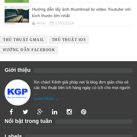
Hướng dẫn lấy ảnh thumbnail từ video Youtube với
kích thước lớn nhất
Aloxo
17/01/2018
THỦ THUẬT GMAIL
THỦ THUẬT IOS
HƯỚNG DẪN FACEBOOK
Giới thiệu
Xin chào! Kênh giải pháp.net là blog đơn giản chia sẻ
các thủ thuật tiện ích hàng ngày có ích cho mọi người
...
Learn More →
Nổi bật trong tuần
Labels