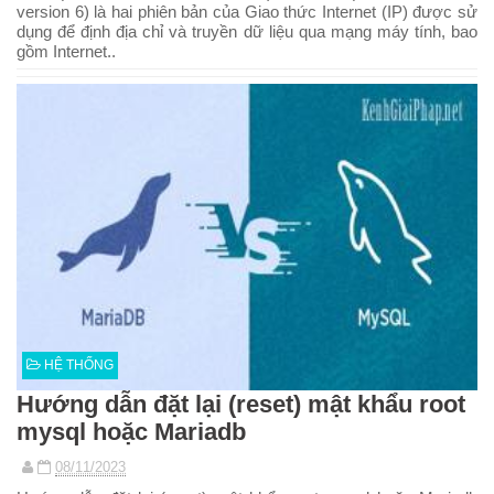
version 6) là hai phiên bản của Giao thức Internet (IP) được sử
dụng để định địa chỉ và truyền dữ liệu qua mạng máy tính, bao
gồm Internet..
HỆ THỐNG
Hướng dẫn đặt lại (reset) mật khẩu root
mysql hoặc Mariadb
08/11/2023