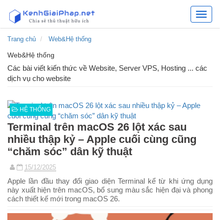
Kênh
chia
sẻ
Trang chủ
Web&Hệ thống
các
Web&Hệ thống
giải
pháp
Các bài viết kiến thức về Website, Server VPS, Hosting ... các
hữu
dịch vụ cho website
ích
HỆ THỐNG
Terminal trên macOS 26 lột xác sau
nhiều thập kỷ – Apple cuối cùng cũng
“chăm sóc” dân kỹ thuật
15/12/2025
Apple lần đầu thay đổi giao diện Terminal kể từ khi ứng dụng
này xuất hiện trên macOS, bổ sung màu sắc hiện đại và phong
cách thiết kế mới trong macOS 26.