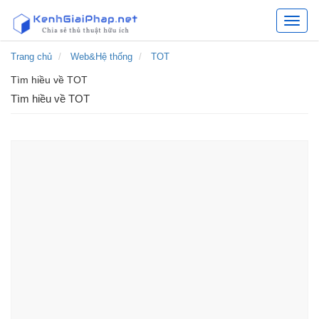
Kênh
chia
sẻ
Trang chủ
Web&Hệ thống
TOT
các
Tìm hiều về TOT
giải
pháp
Tìm hiều về TOT
hữu
ích