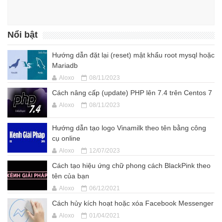
Nổi bật
Hướng dẫn đặt lại (reset) mật khẩu root mysql hoặc
Mariadb
Aloxo
08/11/2023
Cách nâng cấp (update) PHP lên 7.4 trên Centos 7
Aloxo
08/11/2023
Hướng dẫn tạo logo Vinamilk theo tên bằng công
cụ online
Aloxo
12/07/2023
Cách tạo hiệu ứng chữ phong cách BlackPink theo
tên của bạn
Aloxo
06/12/2021
Cách hủy kích hoạt hoặc xóa Facebook Messenger
Aloxo
01/04/2021