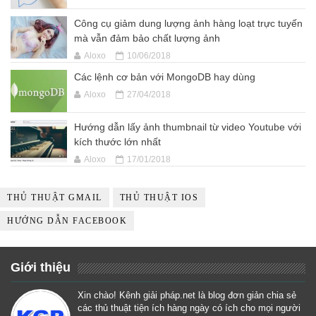
Công cụ giảm dung lượng ảnh hàng loạt trực tuyến
mà vẫn đảm bảo chất lượng ảnh
Aloxo
10/06/2018
Các lệnh cơ bản với MongoDB hay dùng
Aloxo
27/04/2018
Hướng dẫn lấy ảnh thumbnail từ video Youtube với
kích thước lớn nhất
Aloxo
17/01/2018
THỦ THUẬT GMAIL
THỦ THUẬT IOS
HƯỚNG DẪN FACEBOOK
Giới thiệu
Xin chào! Kênh giải pháp.net là blog đơn giản chia sẻ
các thủ thuật tiện ích hàng ngày có ích cho mọi người