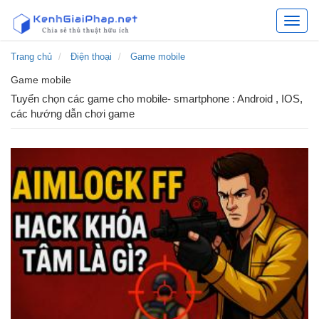
Kênh
chia
sẻ
Trang chủ
Điện thoại
Game mobile
các
Game mobile
giải
pháp
Tuyển chọn các game cho mobile- smartphone : Android , IOS,
hữu
các hướng dẫn chơi game
ích