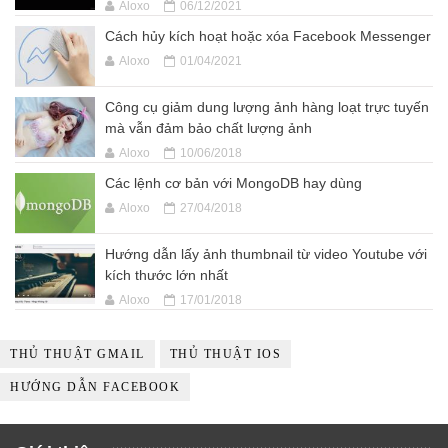
Aloxo
06/12/2021
Cách hủy kích hoạt hoặc xóa Facebook Messenger
Aloxo
01/04/2021
Công cụ giảm dung lượng ảnh hàng loạt trực tuyến
mà vẫn đảm bảo chất lượng ảnh
Aloxo
10/06/2018
Các lệnh cơ bản với MongoDB hay dùng
Aloxo
27/04/2018
Hướng dẫn lấy ảnh thumbnail từ video Youtube với
kích thước lớn nhất
Aloxo
17/01/2018
THỦ THUẬT GMAIL
THỦ THUẬT IOS
HƯỚNG DẪN FACEBOOK