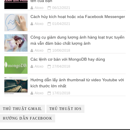
tên của bạn
Aloxo
06/12/2021
Cách hủy kích hoạt hoặc xóa Facebook Messenger
Aloxo
01/04/2021
Công cụ giảm dung lượng ảnh hàng loạt trực tuyến
mà vẫn đảm bảo chất lượng ảnh
Aloxo
10/06/2018
Các lệnh cơ bản với MongoDB hay dùng
Aloxo
27/04/2018
Hướng dẫn lấy ảnh thumbnail từ video Youtube với
kích thước lớn nhất
Aloxo
17/01/2018
THỦ THUẬT GMAIL
THỦ THUẬT IOS
HƯỚNG DẪN FACEBOOK