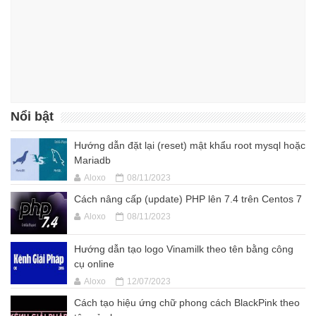
Nổi bật
Hướng dẫn đặt lại (reset) mật khẩu root mysql hoặc
Mariadb
Aloxo
08/11/2023
Cách nâng cấp (update) PHP lên 7.4 trên Centos 7
Aloxo
08/11/2023
Hướng dẫn tạo logo Vinamilk theo tên bằng công
cụ online
Aloxo
12/07/2023
Cách tạo hiệu ứng chữ phong cách BlackPink theo