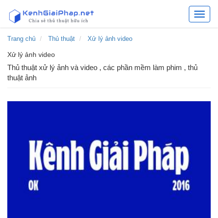
Kênh
chia
sẻ
Trang chủ
Thủ thuật
Xử lý ảnh video
các
Xử lý ảnh video
giải
pháp
Thủ thuật xử lý ảnh và video , các phần mềm làm phim , thủ
hữu
thuật ảnh
ích