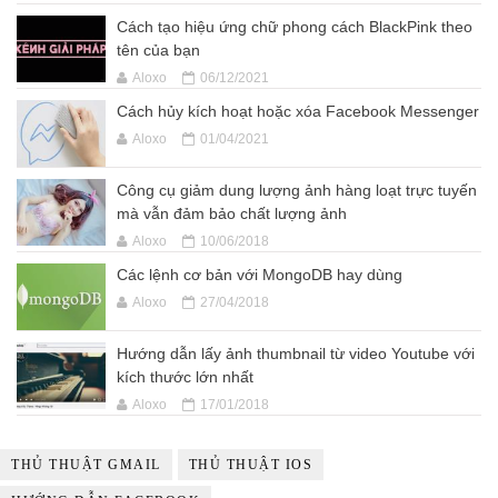
Cách tạo hiệu ứng chữ phong cách BlackPink theo
tên của bạn
Aloxo
06/12/2021
Cách hủy kích hoạt hoặc xóa Facebook Messenger
Aloxo
01/04/2021
Công cụ giảm dung lượng ảnh hàng loạt trực tuyến
mà vẫn đảm bảo chất lượng ảnh
Aloxo
10/06/2018
Các lệnh cơ bản với MongoDB hay dùng
Aloxo
27/04/2018
Hướng dẫn lấy ảnh thumbnail từ video Youtube với
kích thước lớn nhất
Aloxo
17/01/2018
THỦ THUẬT GMAIL
THỦ THUẬT IOS