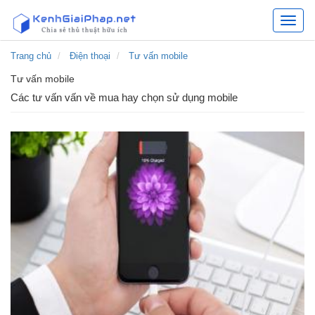
Kênh
chia
sẻ
Trang chủ
Điện thoại
Tư vấn mobile
các
Tư vấn mobile
giải
pháp
Các tư vấn vấn về mua hay chọn sử dụng mobile
hữu
ích