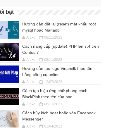
ổi bật
Hướng dẫn đặt lại (reset) mật khẩu root
mysql hoặc Mariadb
Aloxo
08/11/2023
Cách nâng cấp (update) PHP lên 7.4 trên
Centos 7
Aloxo
08/11/2023
Hướng dẫn tạo logo Vinamilk theo tên
bằng công cụ online
Aloxo
12/07/2023
Cách tạo hiệu ứng chữ phong cách
BlackPink theo tên của bạn
Aloxo
06/12/2021
Cách hủy kích hoạt hoặc xóa Facebook
Messenger
Aloxo
01/04/2021