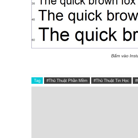
Bấm vào Instal
Tag
#Thủ Thuật Phần Mềm
#Thủ Thuật Tin Học
#