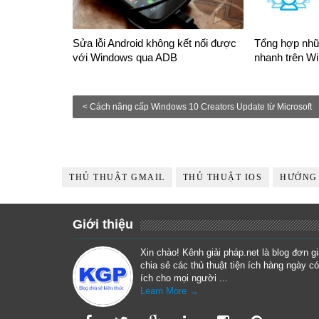
Sửa lỗi Android không kết nối được
Tổng hợp nhữ
với Windows qua ADB
nhanh trên W
< Cách nâng cấp Windows 10 Creators Update từ Microsoft
THỦ THUẬT GMAIL
THỦ THUẬT IOS
HƯỚNG
Giới thiệu
Xin chào! Kênh giải pháp.net là blog đơn g
chia sẻ các thủ thuật tiện ích hàng ngày có
ích cho mọi người ...
Learn More →