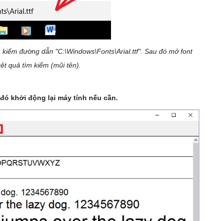
 kiếm đường dẫn "C:\Windows\Fonts\Arial.ttf". Sau đó mở font
kêt quả tìm kiếm (mũi tên).
u đó khởi động lại máy tính nếu cần.