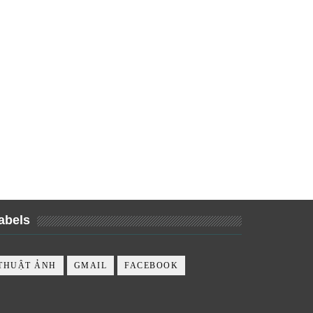
abels
THUẬT ẢNH
GMAIL
FACEBOOK