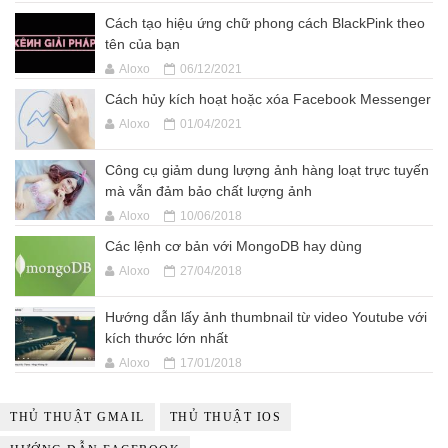
Cách tạo hiệu ứng chữ phong cách BlackPink theo
tên của bạn
Aloxo
06/12/2021
Cách hủy kích hoạt hoặc xóa Facebook Messenger
Aloxo
01/04/2021
Công cụ giảm dung lượng ảnh hàng loạt trực tuyến
mà vẫn đảm bảo chất lượng ảnh
Aloxo
10/06/2018
Các lệnh cơ bản với MongoDB hay dùng
Aloxo
27/04/2018
Hướng dẫn lấy ảnh thumbnail từ video Youtube với
kích thước lớn nhất
Aloxo
17/01/2018
THỦ THUẬT GMAIL
THỦ THUẬT IOS