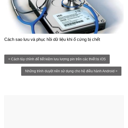
Cách sao lưu và phục hồi dữ liệu khi ổ cứng bị chết
< Cách tùy chỉnh để tiết kiệm lưu lượng pin trên các thiết bị iOS
Những trình duyệt nên sử dụng cho hệ điều hành Android >