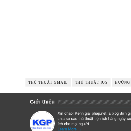
THỦ THUẬT GMAIL
THỦ THUẬT IOS
HƯỚNG
Giới thiệu
Xin chào! Kênh giải pháp.net là blog đơn g
chia sẻ các thủ thuật tiện ích hàng ngày có
ích cho mọi người ...
Learn More →