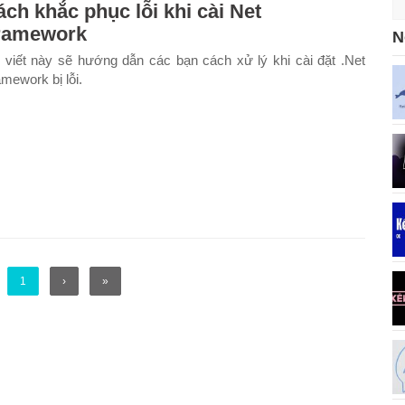
ch khắc phục lỗi khi cài Net
ramework
N
 viết này sẽ hướng dẫn các bạn cách xử lý khi cài đặt .Net
mework bị lỗi.
1
›
»