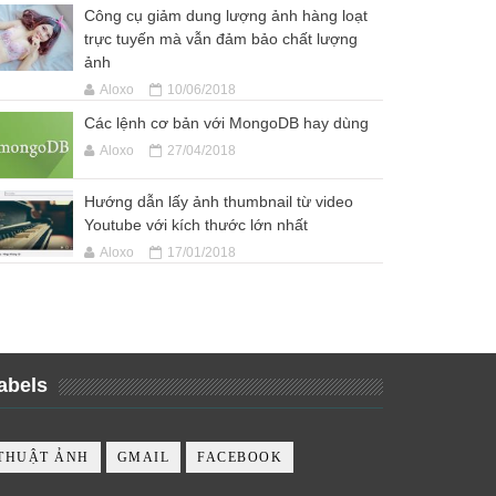
Công cụ giảm dung lượng ảnh hàng loạt
trực tuyến mà vẫn đảm bảo chất lượng
ảnh
Aloxo
10/06/2018
Các lệnh cơ bản với MongoDB hay dùng
Aloxo
27/04/2018
Hướng dẫn lấy ảnh thumbnail từ video
Youtube với kích thước lớn nhất
Aloxo
17/01/2018
abels
THUẬT ẢNH
GMAIL
FACEBOOK