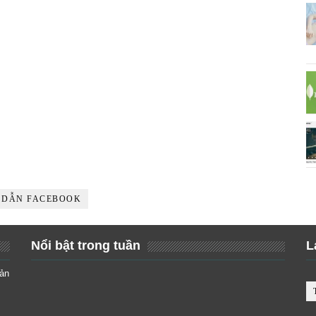
 DẪN FACEBOOK
Nổi bật trong tuần
L
iản