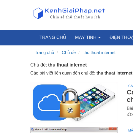
TRANG CHỦ
MÁY TÍNH
ĐIỆN THO
Trang chủ
Chủ đề
thu thuat internet
Chủ để:
thu thuat internet
Các bài viết liên quan đến chủ để:
thu thuat internet
CẨ
C
c
Bà
iÓS
MÁ