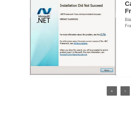
Cá
F
Bài
Fra
«
‹