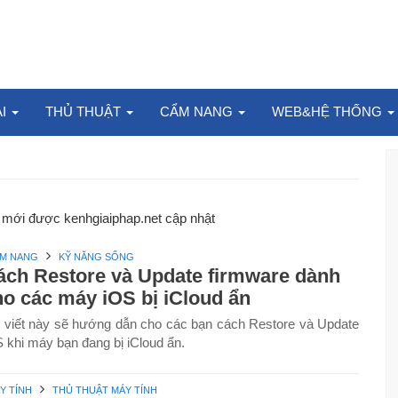
ẠI
THỦ THUẬT
CẨM NANG
WEB&HỆ THỐNG
mới được kenhgiaiphap.net cập nhật
M NANG
KỸ NĂNG SỐNG
ách Restore và Update firmware dành
ho các máy iOS bị iCloud ẩn
i viết này sẽ hướng dẫn cho các bạn cách Restore và Update
 khi máy bạn đang bị iCloud ẩn.
Y TÍNH
THỦ THUẬT MÁY TÍNH