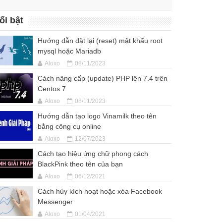
ổi bật
Hướng dẫn đặt lại (reset) mật khẩu root
mysql hoặc Mariadb
Aloxo
08/11/2023
Cách nâng cấp (update) PHP lên 7.4 trên
Centos 7
Aloxo
08/11/2023
Hướng dẫn tạo logo Vinamilk theo tên
bằng công cụ online
Aloxo
12/07/2023
Cách tạo hiệu ứng chữ phong cách
BlackPink theo tên của bạn
Aloxo
06/12/2021
Cách hủy kích hoạt hoặc xóa Facebook
Messenger
Aloxo
01/04/2021