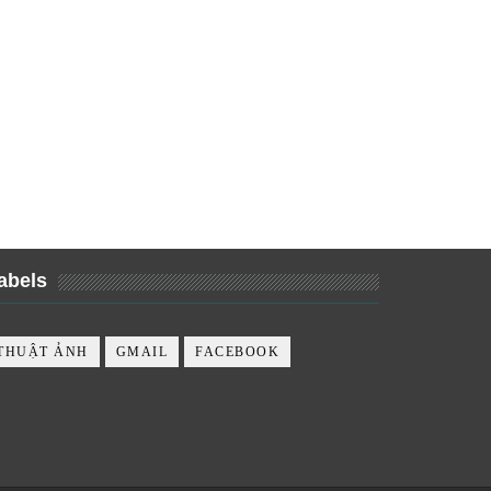
abels
THUẬT ẢNH
GMAIL
FACEBOOK