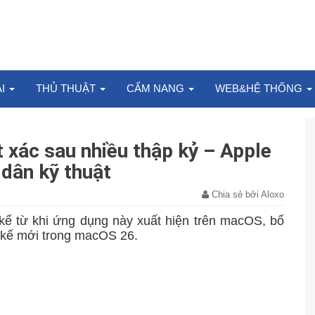
ẠI
THỦ THUẬT
CẨM NANG
WEB&HỆ THỐNG
 xác sau nhiều thập kỷ – Apple
dân kỹ thuật
Chia sẻ bởi Aloxo
 kể từ khi ứng dụng này xuất hiện trên macOS, bổ
t kế mới trong macOS 26.