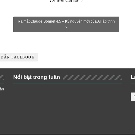
7.4 trên Centos 7
Ra mắt Claude Sonnet 4.5 – Kỷ nguyên mới của AI lập trình
>
 DẪN FACEBOOK
Nổi bật trong tuần
L
iản