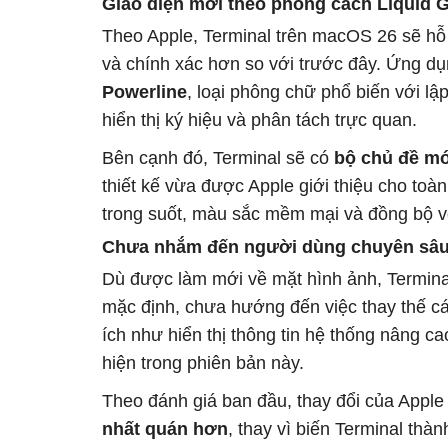
Giao diện mới theo phong cách Liquid 
Theo Apple, Terminal trên macOS 26 sẽ hỗ
và chính xác hơn so với trước đây. Ứng 
Powerline
, loại phông chữ phổ biến với l
hiển thị ký hiệu và phân tách trực quan.
Bên cạnh đó, Terminal sẽ có
bộ chủ đề mớ
thiết kế vừa được Apple giới thiệu cho to
trong suốt, màu sắc mềm mại và đồng bộ v
Chưa nhắm đến người dùng chuyên sâ
Dù được làm mới về mặt hình ảnh, Terminal
mặc định, chưa hướng đến việc thay thế cá
ích như hiển thị thông tin hệ thống nâng 
hiện trong phiên bản này.
Theo đánh giá ban đầu, thay đổi của Appl
nhất quán hơn
, thay vì biến Terminal th