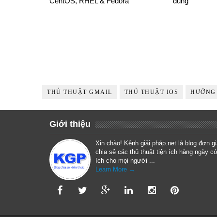
CentOS, RHEL & Fedora
dùng
THỦ THUẬT GMAIL
THỦ THUẬT IOS
HƯỚNG
Giới thiệu
Xin chào! Kênh giải pháp.net là blog đơn g
chia sẻ các thủ thuật tiện ích hàng ngày có
ích cho mọi người ...
Learn More →