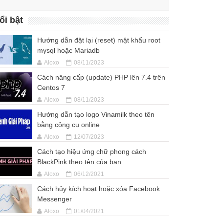
ổi bật
Hướng dẫn đặt lại (reset) mật khẩu root
mysql hoặc Mariadb
Aloxo
08/11/2023
Cách nâng cấp (update) PHP lên 7.4 trên
Centos 7
Aloxo
08/11/2023
Hướng dẫn tạo logo Vinamilk theo tên
bằng công cụ online
Aloxo
12/07/2023
Cách tạo hiệu ứng chữ phong cách
BlackPink theo tên của bạn
Aloxo
06/12/2021
Cách hủy kích hoạt hoặc xóa Facebook
Messenger
Aloxo
01/04/2021