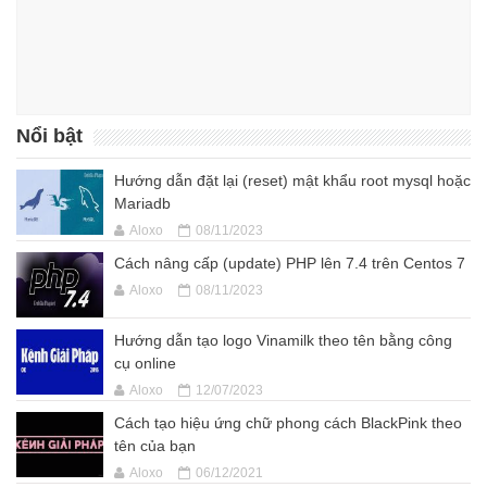
Nổi bật
Hướng dẫn đặt lại (reset) mật khẩu root mysql hoặc
Mariadb
Aloxo
08/11/2023
Cách nâng cấp (update) PHP lên 7.4 trên Centos 7
Aloxo
08/11/2023
Hướng dẫn tạo logo Vinamilk theo tên bằng công
cụ online
Aloxo
12/07/2023
Cách tạo hiệu ứng chữ phong cách BlackPink theo
tên của bạn
Aloxo
06/12/2021