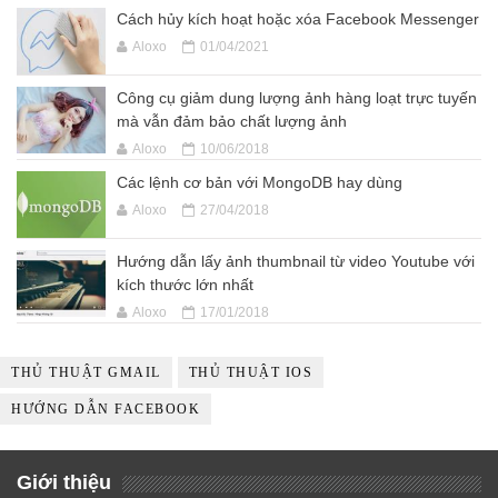
Cách hủy kích hoạt hoặc xóa Facebook Messenger
Aloxo
01/04/2021
Công cụ giảm dung lượng ảnh hàng loạt trực tuyến
mà vẫn đảm bảo chất lượng ảnh
Aloxo
10/06/2018
Các lệnh cơ bản với MongoDB hay dùng
Aloxo
27/04/2018
Hướng dẫn lấy ảnh thumbnail từ video Youtube với
kích thước lớn nhất
Aloxo
17/01/2018
THỦ THUẬT GMAIL
THỦ THUẬT IOS
HƯỚNG DẪN FACEBOOK
Giới thiệu