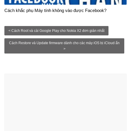
Cách khắc phụ Máy tính không vào được Facebook?
< Cách Root và cài Google Play cho Nokia X2 đơn giản nhất
Cách Restore và Update firmware dành cho các máy iOS bị iCloud ẩn
>